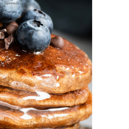
Spreads
Toetjes
Taart &
Cake