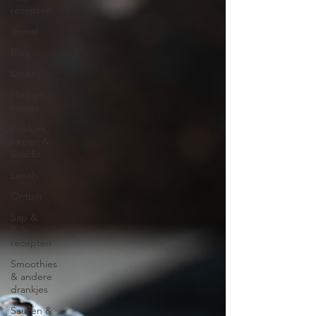
recepten
Brood
Blog
Diner
Hartige
hapjes
Koekjes,
Repen &
Snacks
Lunch
Ontbijt
Sap &
Pulp
recepten
Smoothies
& andere
drankjes
Sauzen &