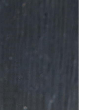
Brood
Blog
Diner
Hartige hapjes
Koekjes, Repen
& Snacks
Lunch
Ontbijt
Sap & Pulp
recepten
Smoothies &
andere drankjes
Sauzen &
Spreads
Toetjes
Taart & Cake