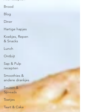
Brood
Blog
Diner
Hartige hapjes
Koekjes, Repen
& Snacks
Lunch
Ontbijt
Sap & Pulp
recepten
Smoothies &
andere drankjes
Sauzen &
Spreads
Toetjes
Taart & Cake