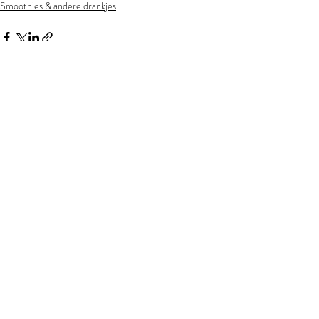
Smoothies & andere drankjes
Recente blogposts
Alles weergeven