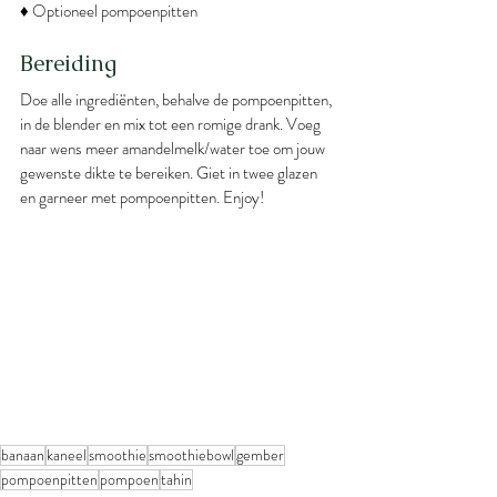
♦ Optioneel pompoenpitten
Bereiding
Doe alle ingrediënten, behalve de pompoenpitten, 
in de blender en mix tot een romige drank. Voeg 
naar wens meer amandelmelk/water toe om jouw 
gewenste dikte te bereiken. Giet in twee glazen 
en garneer met pompoenpitten. Enjoy!
banaan
kaneel
smoothie
smoothiebowl
gember
pompoenpitten
pompoen
tahin