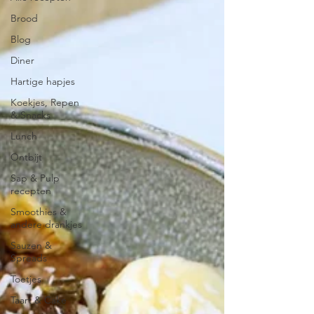
Brood
Blog
Diner
Hartige hapjes
Koekjes, Repen
& Snacks
Lunch
Ontbijt
Sap & Pulp
recepten
Smoothies &
andere drankjes
Sauzen &
Spreads
Toetjes
Taart & Cake