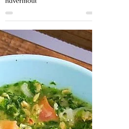
Hardlopers ontbijt met
havermout