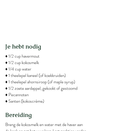
Je hebt nodig
♦ 1/2 cup havermout
♦ 1/2 cup kokosmelk
♦ 1/4 cup water
♦ 1 theelepel kaneel (of koekkruiden)
♦ 1 theelepel ahornsiroop (of maple syrup)
♦ 1/2 zoete aardappel, gekookt of gestoomd
♦ Pecannoten
♦ Santen (kokoscrème)
Bereiding
Breng de kokosmelk en water met de haver aan 
de kook en zet het vuur laag. Laat zachtjes verder 