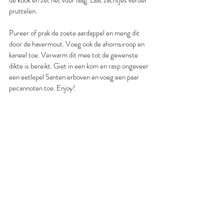
pruttelen.
Pureer of prak de zoete aardappel en meng dit 
door de havermout. Voeg ook de ahornsiroop en 
kaneel toe. Verwarm dit mee tot de gewenste 
dikte is bereikt. Giet in een kom en rasp ongeveer 
een eetlepel Santen erboven en voeg een paar 
pecannoten toe. Enjoy!
kaneel
havervlokken
havermout
pecannoten
ontbijt
zoete aardappel
havermoutpap
koekkruiden
santen