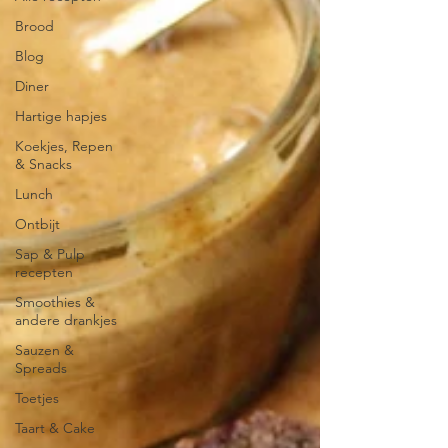
Brood
Blog
Diner
Hartige hapjes
Koekjes, Repen
& Snacks
Lunch
Ontbijt
Sap & Pulp
recepten
Smoothies &
andere drankjes
Sauzen &
Spreads
Toetjes
Taart & Cake