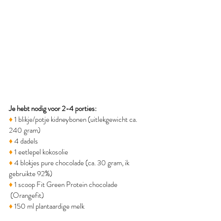
Je hebt nodig voor 2-4 porties:
♦
 1 blikje/potje kidneybonen (uitlekgewicht ca. 
240 gram)
♦
 4 dadels
♦
 1 eetlepel kokosolie
♦
 4 blokjes pure chocolade (ca. 30 gram, ik 
gebruikte 92%)
♦
 1 scoop Fit Green Protein chocolade 
 (Orangefit)
♦
 150 ml plantaardige melk