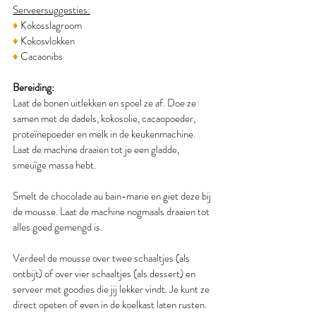
Serveersuggesties:
♦
 Kokosslagroom
♦
 Kokosvlokken
♦
 Cacaonibs
Bereiding:
Laat de bonen uitlekken en spoel ze af. Doe ze 
samen met de dadels, kokosolie, cacaopoeder, 
proteïnepoeder en melk in de keukenmachine. 
Laat de machine draaien tot je een gladde, 
smeuïge massa hebt.
Smelt de chocolade au bain-marie en giet deze bij 
de mousse. Laat de machine nogmaals draaien tot 
alles goed gemengd is.
Verdeel de mousse over twee schaaltjes (als 
ontbijt) of over vier schaaltjes (als dessert) en 
serveer met goodies die jij lekker vindt. Je kunt ze 
direct opeten of even in de koelkast laten rusten. 