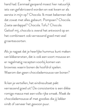
hand had. Eenmaal geopend moest hier natuurlijk 
iets van gefabriceerd worden en wat kwam er als 
eerste in mijn op? Chocola. Ik moet bekennen dat 
dat zowat met alles gebeurt. Pompoen? Chocola. 
Zoete aardappel? Chocola. Tofu? Chocola. 
Geloof mij, chocola is overal het antwoord op en 
het combineert ook verrassend goed met veel 
groentesoorten.
Als je nagaat dat je heerlijke hummus kunt maken 
van kikkererwten, dat is ook een soort mousse en 
er regelmatig recepten voorbij komen van 
brownies waarin bonen de hoofdrol spelen. 
Waarom dan geen chocolademousse van bonen?
Ik kan je vertellen, het eindresultaat pakt 
verrassend goed uit! De consistentie is een dikke 
romige massa met een volle rijke smaak. Maak de 
chocolademousse af met goodies die jij lekker 
vindt of serveer het gewoon puur.