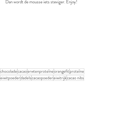
Dan wordt de mousse iets steviger. Enjoy!
chocolade
cacao
erwtenproteïne
orangefit
proteïne
eiwitpoeder
dadels
cacaopoeder
eiwitrijk
cacao nibs
chocolademousse
zwarte bonen
bonen
Toetjes