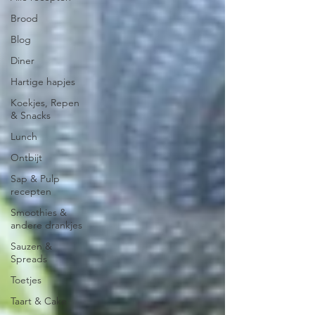
Brood
Blog
Diner
Hartige hapjes
Koekjes, Repen
& Snacks
Lunch
Ontbijt
Sap & Pulp
recepten
Smoothies &
andere drankjes
Sauzen &
Spreads
Toetjes
Taart & Cake