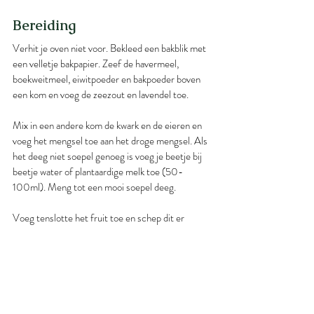
Bereiding
Verhit je oven niet voor. Bekleed een bakblik met 
een velletje bakpapier. Zeef de havermeel, 
boekweitmeel, eiwitpoeder en bakpoeder boven 
een kom en voeg de zeezout en lavendel toe.
Mix in een andere kom de kwark en de eieren en 
voeg het mengsel toe aan het droge mengsel. Als 
het deeg niet soepel genoeg is voeg je beetje bij 
beetje water of plantaardige melk toe (50-
100ml). Meng tot een mooi soepel deeg.
Voeg tenslotte het fruit toe en schep dit er 
voorzichtig doorheen. Stort het deeg in het blik 
en strijk glad met de achterkant van een lepel (dit 
werkt het beste als je de lepel nat maakt).
Zet het kwarkbrood in het midden van je oven. Zet 
nu pas de oven aan op 220 graden. Na ca. 35 