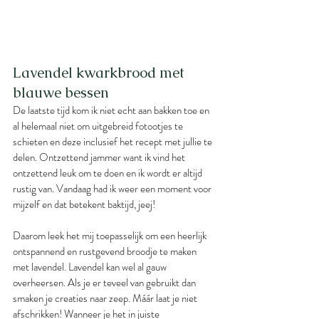
Lavendel kwarkbrood met 
blauwe bessen
De laatste tijd kom ik niet echt aan bakken toe en 
al helemaal niet om uitgebreid fotootjes te 
schieten en deze inclusief het recept met jullie te 
delen. Ontzettend jammer want ik vind het 
ontzettend leuk om te doen en ik wordt er altijd 
rustig van. Vandaag had ik weer een moment voor 
mijzelf en dat betekent baktijd, jeej!
Daarom leek het mij toepasselijk om een heerlijk 
ontspannend en rustgevend broodje te maken 
met lavendel. Lavendel kan wel al gauw 
overheersen. Als je er teveel van gebruikt dan 
smaken je creaties naar zeep. Máár laat je niet 
afschrikken! Wanneer je het in juiste 