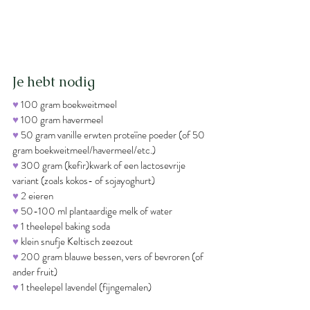
Je hebt nodig
♥ 
100 gram boekweitmeel
♥ 
100 gram havermeel
♥
 50 gram vanille erwten proteïne poeder (of 50 
gram boekweitmeel/havermeel/etc.)
♥
 300 gram (kefir)kwark of een lactosevrije 
variant (zoals kokos- of sojayoghurt)
♥
 2 eieren
♥
 50-100 ml plantaardige melk of water
♥
 1 theelepel baking soda
♥
 klein snufje Keltisch zeezout
♥ 
200 gram blauwe bessen, vers of bevroren (of 
ander fruit)
♥
 1 theelepel lavendel (fijngemalen)