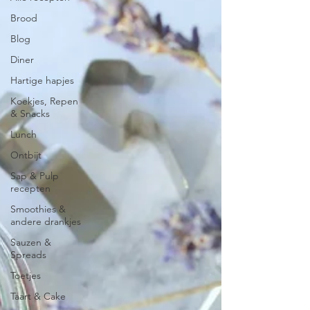
Brood
Blog
Diner
Hartige hapjes
Koekjes, Repen
& Snacks
Lunch
Ontbijt
Sap & Pulp
recepten
Smoothies &
andere drankjes
Sauzen &
Spreads
Toetjes
Taart & Cake