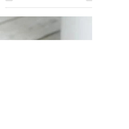
Warme chocolademelk
met lavendel