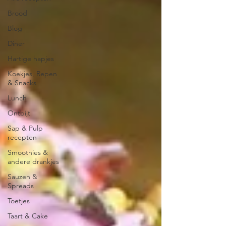
Brood
Blog
Diner
Hartige hapjes
Koekjes, Repen
& Snacks
Lunch
Ontbijt
Sap & Pulp
recepten
Smoothies &
andere drankjes
Sauzen &
Spreads
Toetjes
Taart & Cake