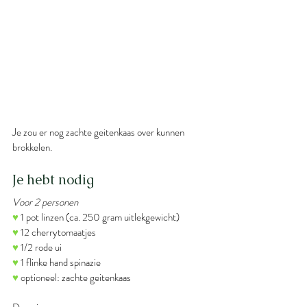
Je zou er nog zachte geitenkaas over kunnen 
brokkelen.
Je hebt nodig
Voor 2 personen
♥
 1 pot linzen (ca. 250 gram uitlekgewicht)
♥
 12 cherrytomaatjes
♥
 1/2 rode ui
♥
 1 flinke hand spinazie
♥
 optioneel: zachte geitenkaas