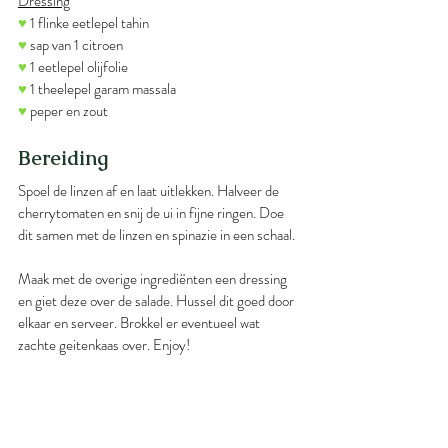
Dressing
♥
 1 flinke eetlepel tahin
♥
 sap van 1 citroen
♥
 1 eetlepel olijfolie
♥
 1 theelepel garam massala
♥
 peper en zout
Bereiding
Spoel de linzen af en laat uitlekken. Halveer de 
cherrytomaten en snij de ui in fijne ringen. Doe 
dit samen met de linzen en spinazie in een schaal.
Maak met de overige ingrediënten een dressing 
en giet deze over de salade. Hussel dit goed door 
elkaar en serveer. Brokkel er eventueel wat 
zachte geitenkaas over. Enjoy!