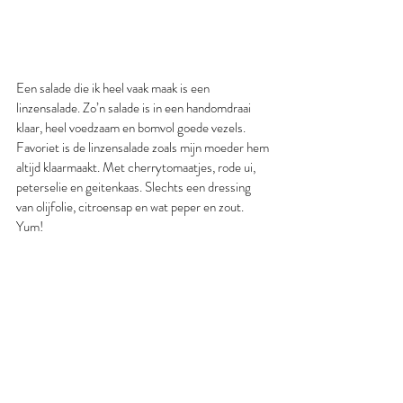
Een salade die ik heel vaak maak is een 
linzensalade. Zo’n salade is in een handomdraai 
klaar, heel voedzaam en bomvol goede vezels. 
Favoriet is de linzensalade zoals mijn moeder hem 
altijd klaarmaakt. Met cherrytomaatjes, rode ui, 
peterselie en geitenkaas. Slechts een dressing 
van olijfolie, citroensap en wat peper en zout. 
Yum!