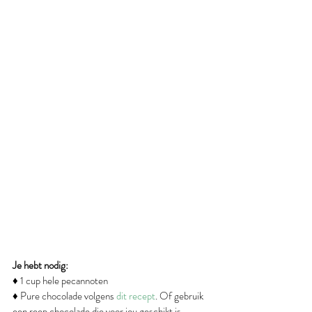
Je hebt nodig:
♦ 1 cup hele pecannoten
♦ Pure chocolade volgens 
dit recept
. Of gebruik 
een reep chocolade die voor jou geschikt is