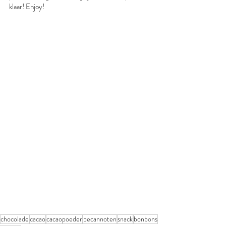
klaar! Enjoy!
chocolade
cacao
cacaopoeder
pecannoten
snack
bonbons