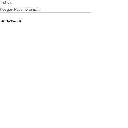
truffels
Koekjes, Repen & Snacks
Recente blogposts
Alles weergeven