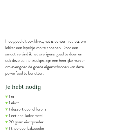
Hoe goed dit ook klinkt, het is echter niet iets om 
lekker een lepeltje van te snoepen. Door een 
smoothie vind ik het overigens goed te doen en 
ook deze pannenkoekjes zijn een heerlijke manier 
om evengoed de goede eigenschappen van deze 
powerfood te benutten.
Je hebt nodig
♥
 1 ei
♥
 1 eiwit
♥
 1 dessertlepel chlorella
♥
 1 eetlepel kokosmeel
♥
 20 gram eiwitpoeder
♥
 1 theelepel bakpoeder