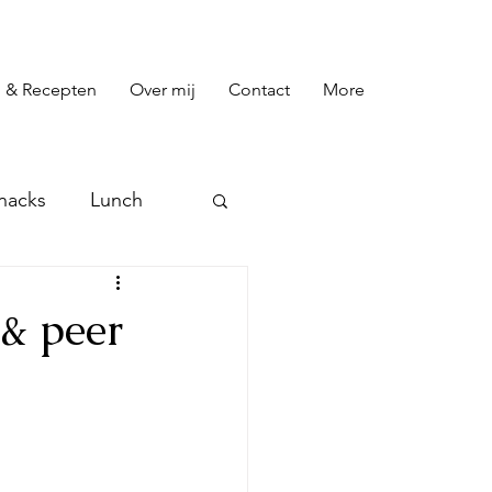
 & Recepten
Over mij
Contact
More
nacks
Lunch
preads
Toetjes
 & peer