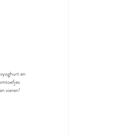
osyoghurt en 
omtoefjes 
en vieren!