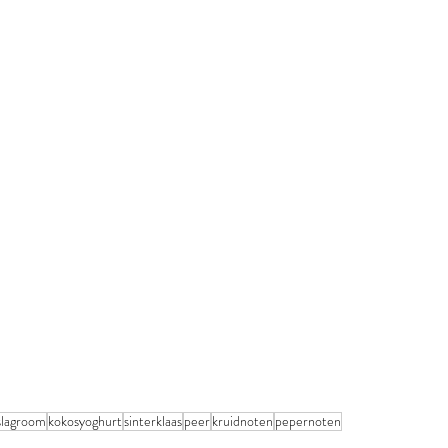
slagroom
kokosyoghurt
sinterklaas
peer
kruidnoten
pepernoten