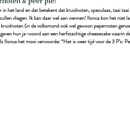
rnoten & peer pie!
 in het land en dat betekent dat kruidnoten, speculaas, taai taai
zullen vliegen. Ik kan daar wel aan wennen! Ilonca kon het niet l
t kruidnoten (in de volksmond ook wel gewoon pepernoten geno
 gaven hun ja-woord aan een herfstachtige cheesecake waarin de 
ls Ilonca het mooi verwoorde: “Het is weer tijd voor de 3 P’s: P