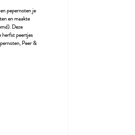
 en pepernoten je 
aten en maakte 
emd). Deze 
herfst peertjes 
epernoten, Peer & 