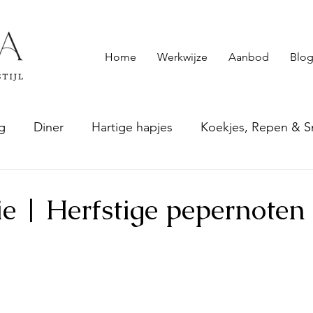
Home
Werkwijze
Aanbod
Blog
g
Diner
Hartige hapjes
Koekjes, Repen & S
epten
Smoothies & andere drankjes
Sauzen & S
e | Herfstige pepernoten