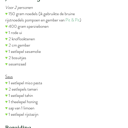
Voor 2 personen
♥
 150 gram noedels (ik gebruikte de bruine 
rijstnoedels pompoen en gember van 
Pit & Pit
)
♥
 400 gram sperziebonen
♥
 1 rode ui
♥
 2 knoflooktenen
♥
 2 cm gember
♥
 1 eetlepel sesamolie
♥
 2 bosuitjes
♥
 sesamzaad
Saus
♥
 1 eetlepel miso pasta
♥
 2 eetlepels tamari
♥
 1 eetlepel tahin
♥
 1 theelepel honing
♥
 sap van 1 limoen
♥
 1 eetlepel rijstazijn
Bereiding