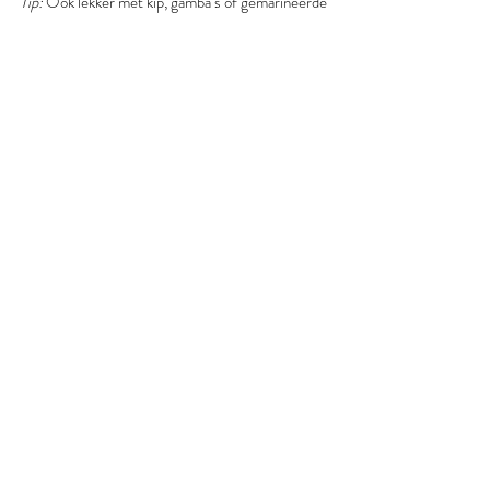
Tip:
 Ook lekker met kip, gamba’s of gemarineerde 
tempeh.
gember
tahin
sesamzaad
tamari
bosui
miso
sesamolie
noedels
sperziebonen
rijstazijn
Diner