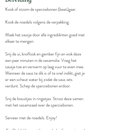
Kook of stoom de sperziebonen (beet)gaar.
Kook de noedels volgens de verpakking.
Maak het sausje door alle ingrediënten goed met 
elkaar te mengen.
Snij de ui, knoflook en gember fijn en wok deze 
een paar minuten in de sesamolie. Voeg het 
sausje toe en verwarm op laag vuur te even mee. 
Wanneer de saus te dik is of te snel indikt, giet je 
er een scheut water bij zodat de saus iets 
verdunt. Schep de sperziebonen erdoor. 
Snij de bosuitjes in ringetjes. Strooi deze samen 
met het sesamzaad over de sperziebonen.
Serveer met de noedels. Enjoy!