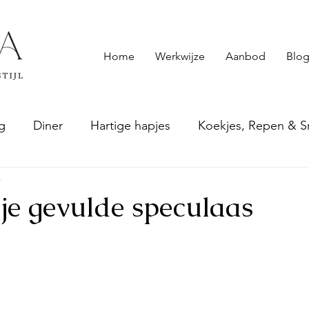
Home
Werkwijze
Aanbod
Blog
g
Diner
Hartige hapjes
Koekjes, Repen & S
4
epten
Smoothies & andere drankjes
Sauzen & S
je gevulde speculaas