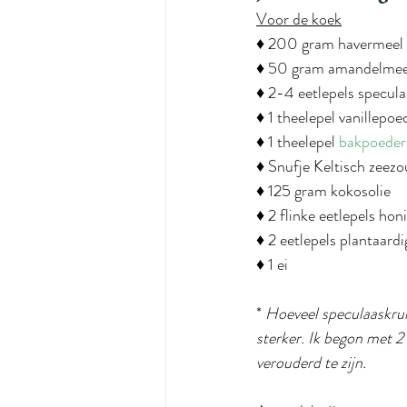
Voor de koek
♦ 200 gram havermeel
♦ 50 gram amandelmee
♦ 2-4 eetlepels specul
♦ 1 theelepel vanillepoe
♦ 1 theelepel 
bakpoeder
♦ Snufje Keltisch zeezo
♦ 125 gram kokosolie
♦ 2 flinke eetlepels ho
♦ 2 eetlepels plantaard
♦ 1 ei
* 
Hoeveel speculaaskruid
sterker. Ik begon met 2 
verouderd te zijn. 