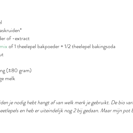
l
aaskruiden*
der of -extract
mix
 of 1 theelepel bakpoeder + 1/2 theelepel bakingsoda
ut
ning (±80 gram)
ige melk
en je nodig hebt hangt af van welk merk je gebruikt. De bio vari
eetlepels en heb er uiteindelijk nog 2 bij gedaan. Maar mijn pot 