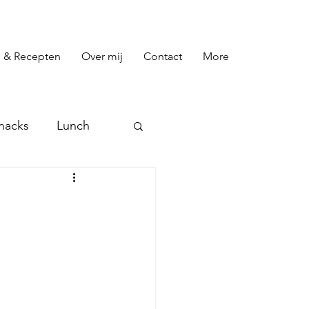
 & Recepten
Over mij
Contact
More
nacks
Lunch
preads
Toetjes