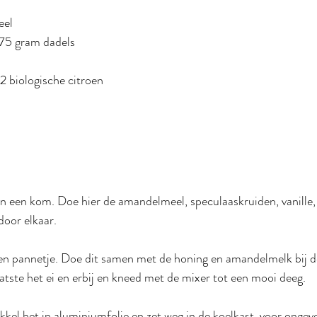
eel
175 gram dadels
/2 biologische citroen
n een kom. Doe hier de amandelmeel, speculaaskruiden, vanille,
oor elkaar. 
een pannetje. Doe dit samen met de honing en amandelmelk bij d
aatste het ei en erbij en kneed met de mixer tot een mooi deeg. 
ikkel het in aluminiumfolie en zet weg in de koelkast, voor ongev