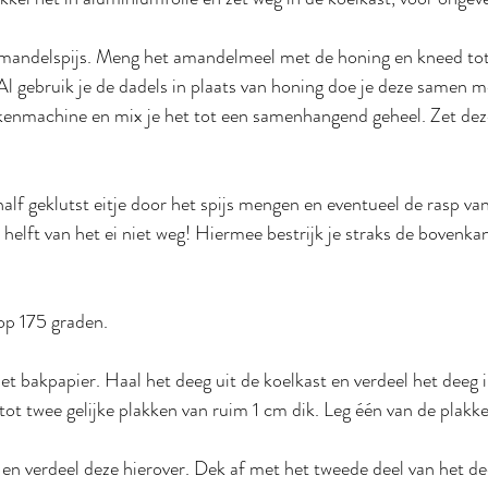
andelspijs. Meng het amandelmeel met de honing en kneed tot
Al gebruik je de dadels in plaats van honing doe je deze samen m
enmachine en mix je het tot een samenhangend geheel. Zet dez
alf geklutst eitje door het spijs mengen en eventueel de rasp van
helft van het ei niet weg! Hiermee bestrijk je straks de bovenkan
op 175 graden.
t bakpapier. Haal het deeg uit de koelkast en verdeel het deeg 
 tot twee gelijke plakken van ruim 1 cm dik. Leg één van de plakk
 en verdeel deze hierover. Dek af met het tweede deel van het dee