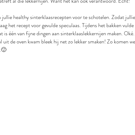
reft al die lekkernijen. Want het kan ook verantwoord. Echt!
jullie healthy sinterklaasrecepten voor te schotelen. Zodat jullie
ag het recept voor gevulde speculaas. Tijdens het bakken vulde 
at is één van fijne dingen aan sinterklaaslekkernijen maken. Oké
l uit de oven kwam bleek hij net zo lekker smaken! Zo komen we
r.🙂