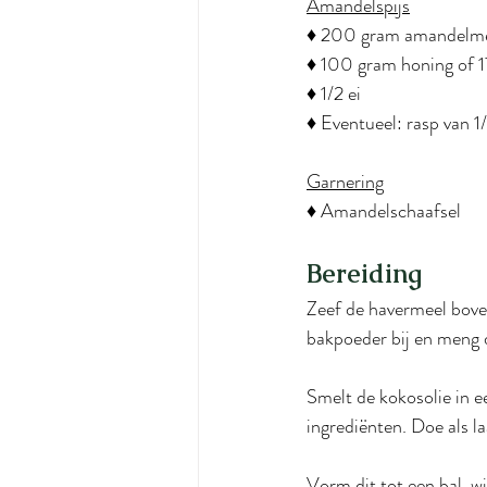
Amandelspijs
♦ 200 gram amandelm
♦ 100 gram honing of 
♦ 1/2 ei
♦ Eventueel: rasp van 1
Garnering
♦ Amandelschaafsel
Bereiding
Zeef de havermeel bove
bakpoeder bij en meng d
Smelt de kokosolie in 
ingrediënten. Doe als l
Vorm dit tot een bal, w