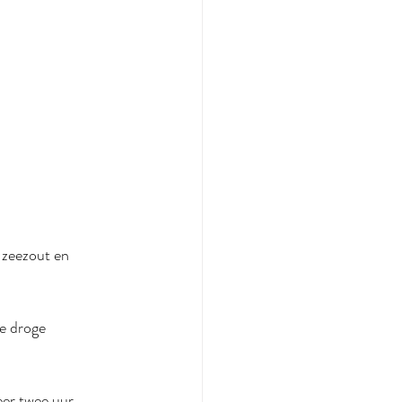
 zeezout en 
e droge 
eer twee uur.