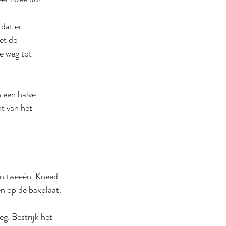
dat er 
et de 
e weg tot 
 een halve 
t van het 
in tweeën. Kneed 
en op de bakplaat. 
g. Bestrijk het 