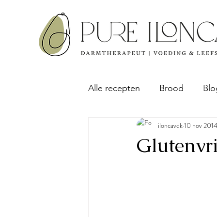
Alle recepten
Brood
Blo
iloncavdk
10 nov 201
Ontbijt
Sap & Pulp rec
Glutenvri
Taart & Cake