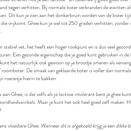
tand tegen verhitten. Bij normale boter verbranden de eiwitten a
ken. Dit kun je zien aan het donkerbruin worden van de boter tij
die vrijkomt. Ghee kun je wel tot 250 graden verhitten, zonder d
.
 stabiel vet, het heeft een hoger rookpunt en is dus veel gezon
ituren. Een gezonde eigenschap die je goed kunt gebruiken in de 
 kunt het natuurlijk ook gewoon op je broodje smeren als vervan
f roomboter. De smaak van geklaarde boter is voller dan normale 
n roereitje hierin te bakken.
aan Ghee, is dat zelfs als je lactose intolerant bent je ghee kunt
zondheidswinkels. Maar je kunt het ook heel goed zelf maken. Ho

ens vloeibare Ghee. Wanneer dit is afgekoeld krijg je een dikke b