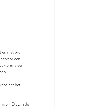
t en niet bruin 
aarvoor een 
 ook prima een 
men.
 kans dat het 
jven. Dit zijn de 