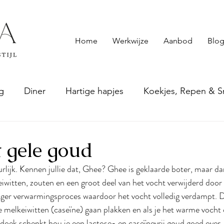
Home
Werkwijze
Aanbod
Blog
g
Diner
Hartige hapjes
Koekjes, Repen & S
5
epten
Smoothies & andere drankjes
Sauzen & S
t gele goud
rlijk. Kennen jullie dat, Ghee? Ghee is geklaarde boter, maar dan
 eiwitten, zouten en een groot deel van het vocht verwijderd door
ger verwarmingsproces waardoor het vocht volledig verdampt. D
 melkeiwitten (caseïne) gaan plakken en als je het warme vocht
asdoek schenkt hou je een lactose- en caseïnevrij goud goed over.