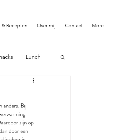
 & Recepten
Over mij
Contact
More
nacks
Lunch
preads
Toetjes
 anders. Bij 
 verwarming. 
aardoor zijn op 
 dan door een 
 Hierdoor is 