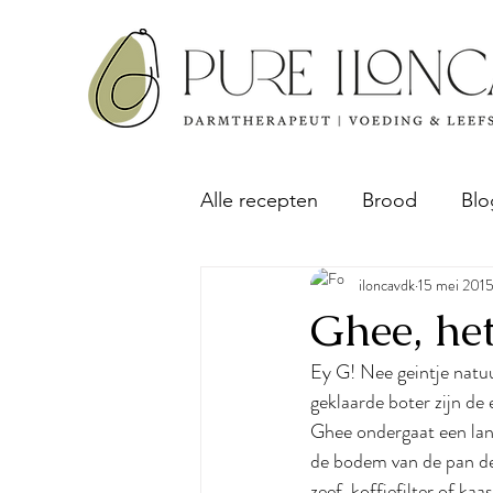
Alle recepten
Brood
Blo
iloncavdk
15 mei 201
Ontbijt
Sap & Pulp rec
Ghee, he
Ey G! Nee geintje natuu
Taart & Cake
geklaarde boter zijn de
Ghee ondergaat een lan
de bodem van de pan de
zeef, koffiefilter of ka