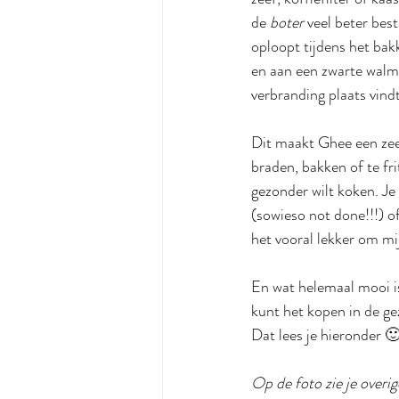
de 
boter
 veel beter bes
oploopt tijdens het bak
en aan een zwarte walm 
verbranding plaats vindt
Dit maakt Ghee een zeer
braden, bakken of te fr
gezonder wilt koken. Je
(sowieso not done!!!) o
het vooral lekker om mij
En wat helemaal mooi is 
kunt het kopen in de ge
Dat lees je hieronder 
Op de foto zie je overig