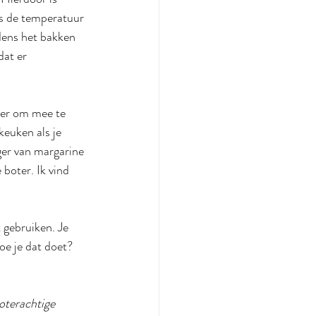
ls de temperatuur 
dens het bakken 
at er 
der om mee te 
keuken als je 
ger van margarine 
boter. Ik vind 
 gebruiken. Je 
e je dat doet? 
oterachtige 