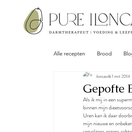
Alle recepten
Brood
Blo
iloncavdk
1 mrt 2014
Ontbijt
Sap & Pulp rec
Gepofte 
Als ik mij in een super
Taart & Cake
binnen mijn dieetvoorsc
Uren kan ik daar doorbr
mijn nieuwe en onbeken
vervolgens ergens achte