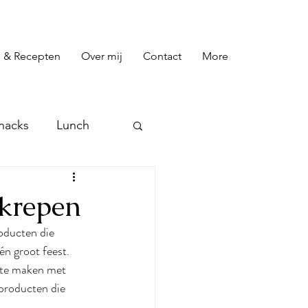
 & Recepten
Over mij
Contact
More
nacks
Lunch
preads
Toetjes
krepen
oducten die 
én groot feest. 
s te maken met 
producten die 