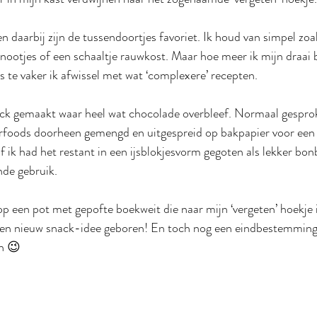
en daarbij zijn de tussendoortjes favoriet. Ik houd van simpel zoal
ootjes of een schaaltje rauwkost. Maar hoe meer ik mijn draai b
des te vaker ik afwissel met wat ‘complexere’ recepten.
ack gemaakt waar heel wat chocolade overbleef. Normaal gesprok
werfoods doorheen gemengd en uitgespreid op bakpapier voor een 
ik had het restant in een ijsblokjesvorm gegoten als lekker bon
nde gebruik.
 op een pot met gepofte boekweit die naar mijn ‘vergeten’ hoekje 
en nieuw snack-idee geboren! En toch nog een eindbestemming 
n 😉