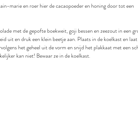
ain-marie en roer hier de cacaopoeder en honing door tot een 
lade met de gepofte boekweit, goji bessen en zeezout in een gro
id uit en druk een klein beetje aan. Plaats in de koelkast en laat
rvolgens het geheel uit de vorm en snijd het plakkaat met een sc
lijker kan niet! Bewaar ze in de koelkast.