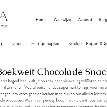
Home
Werkwijze
Aanbod
Blog
g
Diner
Hartige hapjes
Koekjes, Repen & S
epten
Smoothies & andere drankjes
Sauzen & S
Boekweit Chocolade Snac
markt begeef ben ik altijd op zoek naar nieuwe ingrediënten en pr
hriften vallen. Vooral buitenlandse supermarkten zijn voor mij é
engen, om vervolgens de keuken in te duiken om allerlei lekker
de producten. Maar vaak genoeg koop ik ook uit enthousiasme 
r in mijn kast verdwijnen naar het zogenaamde ‘vergeten’ hoekje.