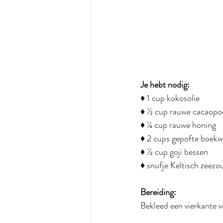
Je hebt nodig:
♦ 1 cup kokosolie
♦ ½ cup rauwe cacaopo
♦ ¼ cup rauwe honing
♦ 2 cups gepofte boekw
♦ ½ cup goji bessen
♦ snufje Keltisch zeezo
Bereiding:
Bekleed een vierkante v