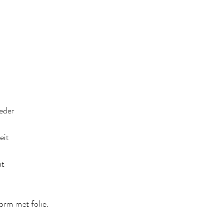
eder
eit
ut
orm met folie.