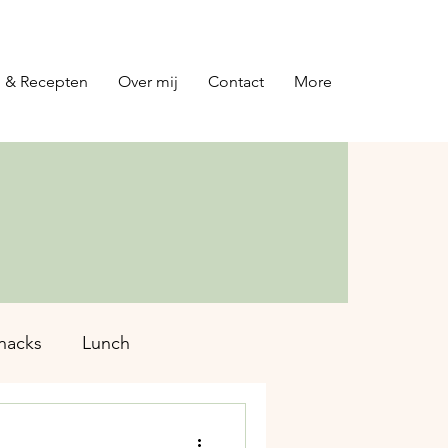
 & Recepten
Over mij
Contact
More
nacks
Lunch
preads
Toetjes