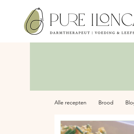
Alle recepten
Brood
Blo
Ontbijt
Sap & Pulp rec