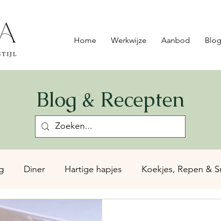
Home
Werkwijze
Aanbod
Blog
Blog & Recepten
g
Diner
Hartige hapjes
Koekjes, Repen & S
epten
Smoothies & andere drankjes
Sauzen & S