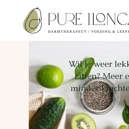
Wil je weer lekk
zitten? Meer 
minder klacht