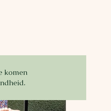
en achterhalen met zorgvuldig
m?
te komen
ondheid.