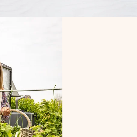
Eindelijk begrijpen waarom 
Geen last meer hebben van
winderigheid?
Zonder zorgen kunnen genie
achteraf?
Je fitter en energieker voel
Een helder hoofd in plaats 
Achterhalen of er voedingsm
veroorzaken?