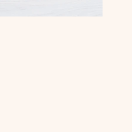
je darmen zo onrustig zijn?
 een opgeblazen buik of
ten van eten, zonder klachten
en?
van constante brain fog?
iddelen zijn die klachten