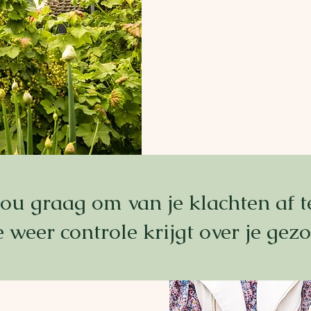
De oorzaak van jouw klacht
onderzoek?
Je goed voelen in je lichaa
 jou graag om van je klachten af 
e weer controle krijgt over je gez