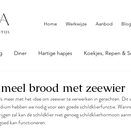
Home
Werkwijze
Aanbod
Blog
g
Diner
Hartige hapjes
Koekjes, Repen & S
epten
Smoothies & andere drankjes
Sauzen & S
eel brood met zeewier
eeds meer met het idee om zeewier te verwerken in gerechten. Dit
Jodium hebben we nodig voor een goede schildklierfunctie. Wanne
ijgen zal kan de schildklier niet genoeg schildklierhormoon aa
 goed kan functioneren.