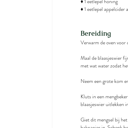
♦ 1 eetlepel honing
♦ 1 eetlepel appelcider a
Bereiding
Verwarm de oven voor 
Maal de blaasjeswier fij
met wat water zodat he
Neem een grote kom en d
Kluts in een mengbeker d
blaasjeswier uitlekken i
Giet dit mengsel bij he
bakpapier in. Schenk he