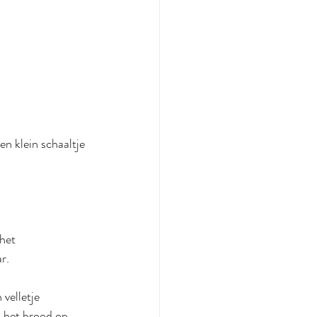
en klein schaaltje 
het 
r.
velletje 
k het brood op 