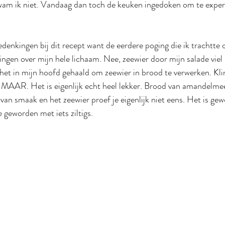
wam ik niet. Vandaag dan toch de keuken ingedoken om te expe
edenkingen bij dit recept want de eerdere poging die ik trachtte 
llingen over mijn hele lichaam. Nee, zeewier door mijn salade viel 
et in mijn hoofd gehaald om zeewier in brood te verwerken. Klin
… MAAR. Het is eigenlijk echt heel lekker. Brood van amandelmeel 
 van smaak en het zeewier proef je eigenlijk niet eens. Het is ge
geworden met iets ziltigs.