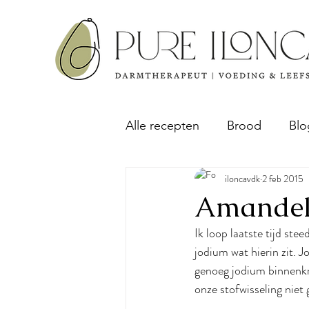
Alle recepten
Brood
Blo
iloncavdk
2 feb 2015
Ontbijt
Sap & Pulp rec
Amandelm
Ik loop laatste tijd st
Taart & Cake
jodium wat hierin zit. 
genoeg jodium binnenkr
onze stofwisseling niet