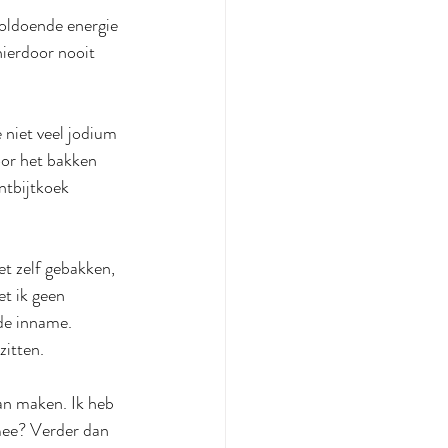
oldoende energie 
ierdoor nooit 
 niet veel jodium 
or het bakken 
ntbijtkoek 
et zelf gebakken, 
et ik geen 
de inname. 
zitten.
aan maken. Ik heb 
mee? Verder dan 