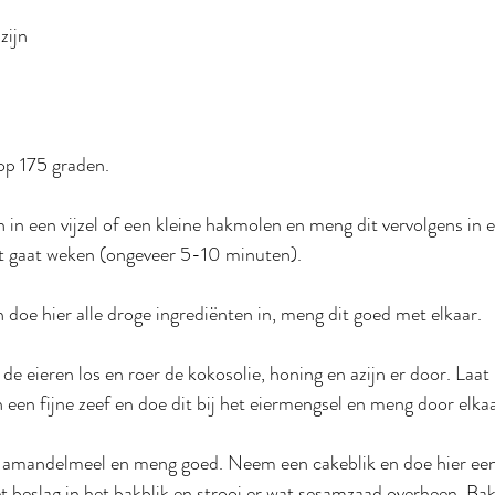
zijn
op 175 graden.
n in een vijzel of een kleine hakmolen en meng dit vervolgens in e
t gaat weken (ongeveer 5-10 minuten).
oe hier alle droge ingrediënten in, meng dit goed met elkaar.
e eieren los en roer de kokosolie, honing en azijn er door. Laat 
n een fijne zeef en doe dit bij het eiermengsel en meng door elkaa
t amandelmeel en meng goed. Neem een cakeblik en doe hier een 
t beslag in het bakblik en strooi er wat sesamzaad overheen. Ba