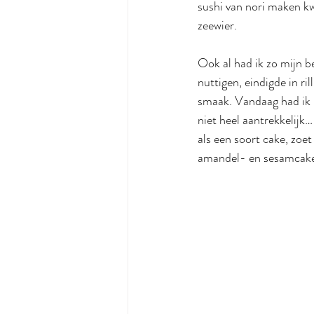
sushi van nori maken k
zeewier.
Ook al had ik zo mijn b
nuttigen, eindigde in ri
smaak. Vandaag had ik h
niet heel aantrekkelijk
als een soort cake, zoet
amandel- en sesamcake 