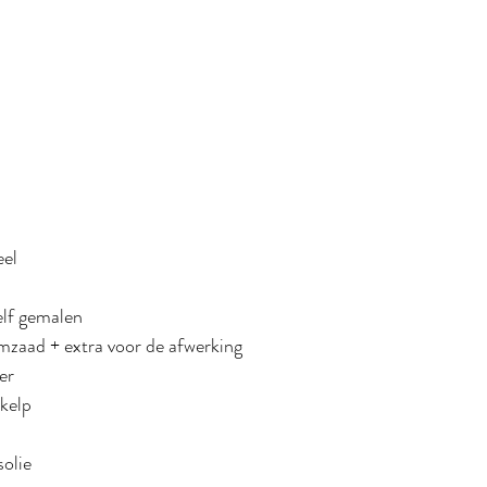
el
l
zelf gemalen
mzaad + extra voor de afwerking
er
/kelp
olie