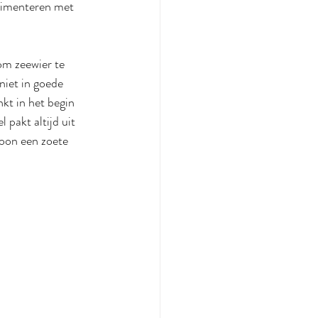
rimenteren met 
om zeewier te 
niet in goede 
kt in het begin 
pakt altijd uit 
woon een zoete 