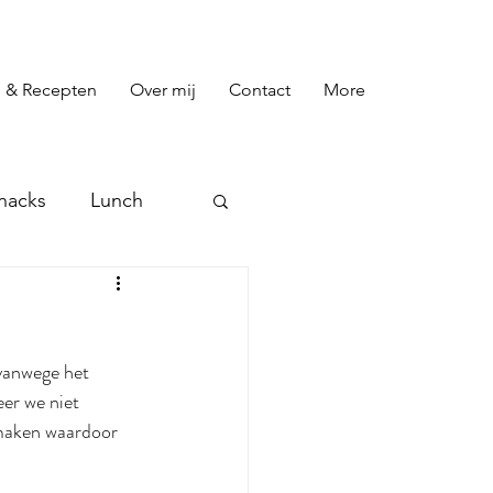
 & Recepten
Over mij
Contact
More
nacks
Lunch
preads
Toetjes
 vanwege het 
er we niet 
nmaken waardoor 