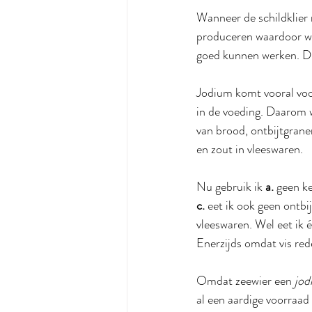
Wanneer de schildklier
produceren waardoor we 
goed kunnen werken. Du
Jodium komt vooral voor 
in de voeding. Daarom 
van brood, ontbijtgrane
en zout in vleeswaren.
Nu gebruik ik 
a.
 geen k
c.
 eet ik ook geen ontb
vleeswaren. Wel eet ik 
Enerzijds omdat vis rede
Omdat zeewier een 
jod
al een aardige voorraad