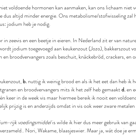
 niet voldoende hormonen kan aanmaken, kan ons lichaam niet v
dus altijd minder energie. Ons metabolisme/stofwisseling zal h
s: jodium heb je nodig.
in zeevis en een beetje in eieren. In Nederland zit er van nature
wordt jodium toegevoegd aan keukenzout (Jozo), bakkerszout vo
n en broodvervangers zoals beschuit, knäckebröd, crackers, en o
eukenzout, 
b.
 nuttig ik weinig brood en als ik het eet dan heb ik h
ijtgranen en broodvervangers mits ik het zelf heb gemaakt 
d.
 en e
één keer in de week vis maar hiermee bereik ik nooit een voldoen
lijk prijzig is en anderzijds omdat in vis ook weer zware metalen 
ium-rijk voedingsmiddel 
is wilde ik hier dus meer gebruik van g
 verzameld.. Nori, Wakame, blaasjeswier. Maar ja, wát doe je er