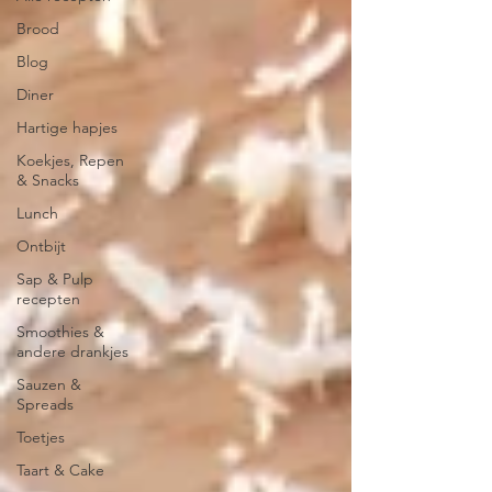
Brood
Blog
Diner
Hartige hapjes
Koekjes, Repen
& Snacks
Lunch
Ontbijt
Sap & Pulp
recepten
Smoothies &
andere drankjes
Sauzen &
Spreads
Toetjes
Taart & Cake