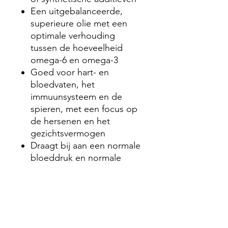
Een uitgebalanceerde,
superieure olie met een
optimale verhouding
tussen de hoeveelheid
omega-6 en omega-3
Goed voor hart- en
bloedvaten, het
immuunsysteem en de
spieren, met een focus op
de hersenen en het
gezichtsvermogen
Draagt bij aan een normale
bloeddruk en normale
concentraties cholesterol,
calcium en triglyceriden in
het bloed
De visolie is MSC- en CoC-
goedgekeurd en is