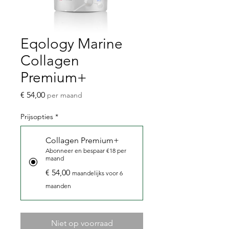
Eqology Marine
Collagen
Premium+
Prijs
€ 54,00
per maand
Prijsopties
*
Collagen Premium+
Abonneer en bespaar €18 per
maand
€ 54,00
maandelijks voor 6
maanden
Niet op voorraad