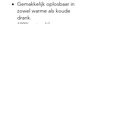
Gemakkelijk oplosbaar in
zowel warme als koude
drank.
100% natuurlijk.
Wist je dit? Eqology zet zich
in om ecovriendelijk te
werken en daarom staat
duurzaamheid centraal bij
alles wat we doen. De
maatlepels voor Marine
Collagen Premium+ zijn
gemaakt van suikerriet en zijn
100% biologisch afbreekbaar.
Aanbevolen dagelijkse
dosering is 2 lepels (6
gram/10 ml) van de Marine
Collagen Premium+.